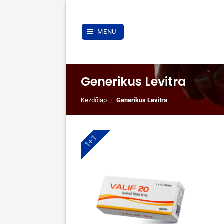
Skip
to
content
MENU
Generikus Levitra
Kezdőlap
/
Generikus Levitra
1+1