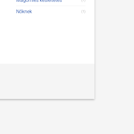
Magömlés késleltetés
(7)
Nőknek
(1)