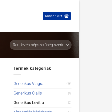
Kosár /
0
Ft
Termék kategóriák
Generikus Viagra
(16)
Generikus Cialis
(8)
Generikus Levitra
(2)