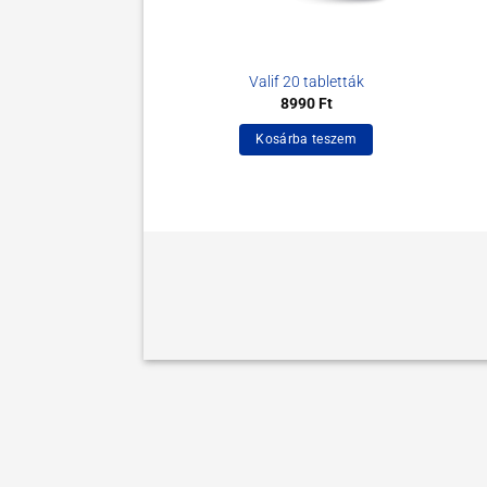
Valif 20 tabletták
8990
Ft
Kosárba teszem