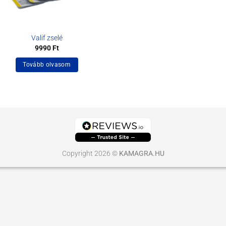
Valif zselé
9990
Ft
Tovább olvasom
Copyright 2026 ©
KAMAGRA.HU