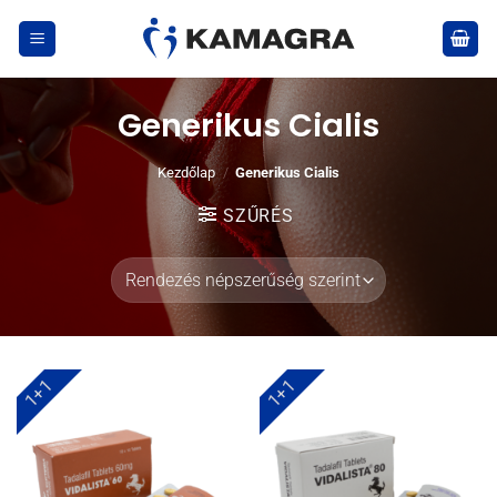
Skip
to
content
Generikus Cialis
Kezdőlap
/
Generikus Cialis
SZŰRÉS
1+1
1+1