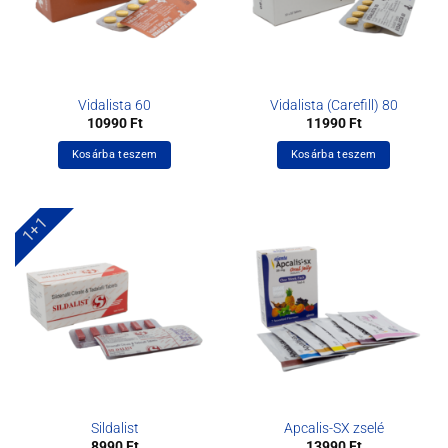
Vidalista 60
Vidalista (Carefill) 80
10990
Ft
11990
Ft
Kosárba teszem
Kosárba teszem
1+1
Sildalist
Apcalis-SX zselé
8990
Ft
13990
Ft