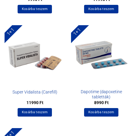
Kosárba teszem
Kosárba teszem
1+1
1+1
Dapotime (dapoxetine
Super Vidalista (Carefill)
tabletták)
11990
Ft
8990
Ft
Kosárba teszem
Kosárba teszem
1+1