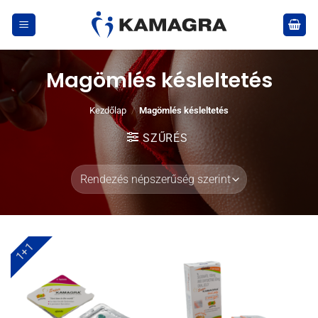
Skip
to
content
Magömlés késleltetés
Kezdőlap
/
Magömlés késleltetés
SZŰRÉS
1+1