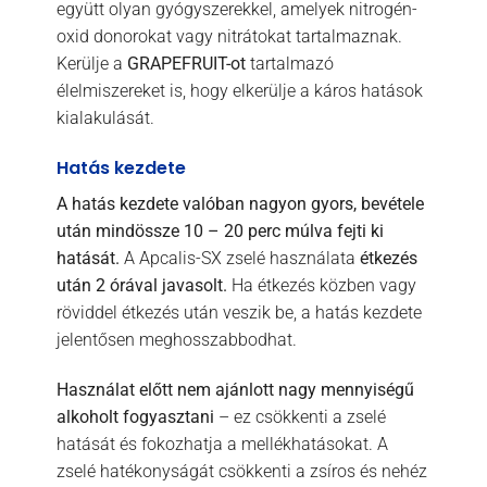
együtt olyan gyógyszerekkel, amelyek nitrogén-
oxid donorokat vagy nitrátokat tartalmaznak.
Kerülje a
GRAPEFRUIT-ot
tartalmazó
élelmiszereket is, hogy elkerülje a káros hatások
kialakulását.
Hatás kezdete
A hatás kezdete valóban nagyon gyors, bevétele
után mindössze 10 – 20 perc múlva fejti ki
hatását.
A Apcalis-SX zselé használata
étkezés
után 2 órával javasolt.
Ha étkezés közben vagy
röviddel étkezés után veszik be, a hatás kezdete
jelentősen meghosszabbodhat.
Használat előtt nem ajánlott nagy mennyiségű
alkoholt fogyasztani
– ez csökkenti a zselé
hatását és fokozhatja a mellékhatásokat. A
zselé hatékonyságát csökkenti a zsíros és nehéz