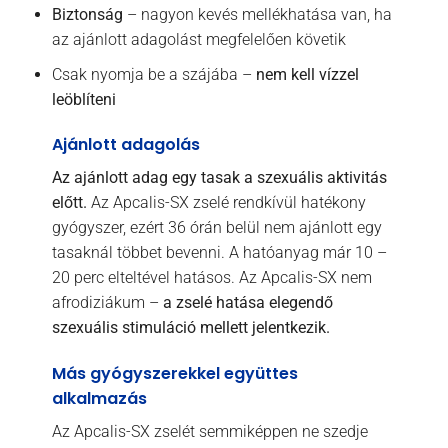
Biztonság
– nagyon kevés mellékhatása van, ha
az ajánlott adagolást megfelelően követik
Csak nyomja be a szájába –
nem kell vízzel
leöblíteni
Ajánlott adagolás
Az ajánlott adag egy tasak a szexuális aktivitás
előtt.
Az Apcalis-SX zselé rendkívül hatékony
gyógyszer, ezért 36 órán belül nem ajánlott egy
tasaknál többet bevenni. A hatóanyag már 10 –
20 perc elteltével hatásos. Az Apcalis-SX nem
afrodiziákum –
a zselé hatása elegendő
szexuális stimuláció mellett jelentkezik.
Más gyógyszerekkel együttes
alkalmazás
Az Apcalis-SX zselét semmiképpen ne szedje