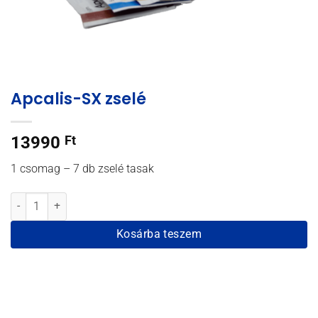
Apcalis-SX zselé
13990
Ft
1 csomag – 7 db zselé tasak
Apcalis-SX zselé mennyiség
Kosárba teszem