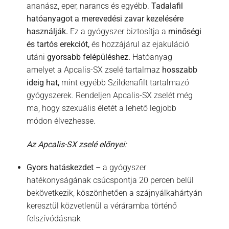
ananász, eper, narancs és egyébb.
Tadalafil
hatóanyagot a merevedési zavar kezelésére
használják.
Ez a gyógyszer biztosítja a
minőségi
és tartós erekciót,
és hozzájárul az ejakuláció
utáni
gyorsabb felépüléshez.
Hatóanyag
amelyet a Apcalis-SX zselé tartalmaz
hosszabb
ideig hat,
mint egyébb Szildenafilt tartalmazó
gyógyszerek. Rendeljen Apcalis-SX zselét még
ma, hogy szexuális életét a lehető legjobb
módon élvezhesse.
Az Apcalis-SX zselé előnyei:
Gyors hatáskezdet
– a gyógyszer
hatékonyságának csúcspontja 20 percen belül
bekövetkezik, köszönhetően a szájnyálkahártyán
keresztül közvetlenül a véráramba történő
felszívódásnak