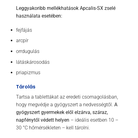
Leggyakoribb mellékhatások Apcalis-SX zselé
használata esetében:
fejfájás
arcpír
orrdugulás
látáskárosodás
priapizmus
Tárolás
Tartsa a tablettákat az eredeti csomagolásban,
hogy megvédje a gyógyszert a nedvességtől.
A
gyógyszert gyermekek elől elzárva, száraz,
napfénytől védett helyen
– ideális esetben 10 –
30 °C hőmérsékleten – kell tárolni.