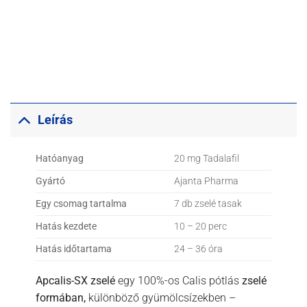
Leírás
Hatóanyag
20 mg Tadalafil
Gyártó
Ajanta Pharma
Egy csomag tartalma
7 db zselé tasak
Hatás kezdete
10 – 20 perc
Hatás időtartama
24 – 36 óra
Apcalis-SX zselé
egy 100%-os Calis pótlás
zselé
formában,
különböző gyümölcsízekben –