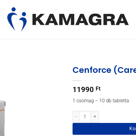
Cenforce (Care
11990
Ft
1 csomag – 10 db tabletta
Cenforce (Careforce) 200 menny
Ko