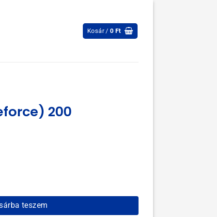
Kosár /
0
Ft
force) 200
iség
sárba teszem