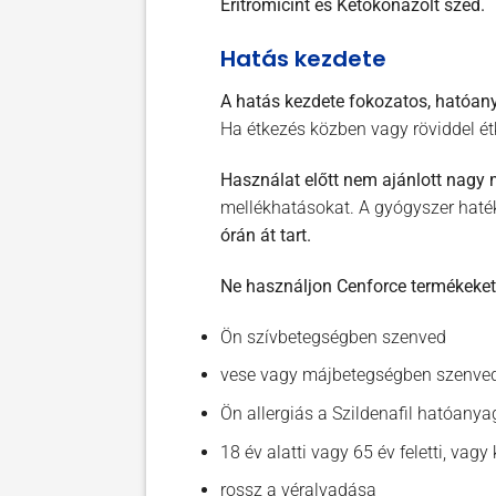
Eritromicint és Ketokonazolt szed.
Hatás kezdete
A hatás kezdete fokozatos, hatóanya
Ha étkezés közben vagy röviddel é
Használat előtt nem ajánlott nagy
mellékhatásokat. A gyógyszer haték
órán át tart.
Ne használjon Cenforce termékeket,
Ön szívbetegségben szenved
vese vagy májbetegségben szenve
Ön allergiás a Szildenafil hatóanya
18 év alatti vagy 65 év feletti, vag
rossz a véralvadása