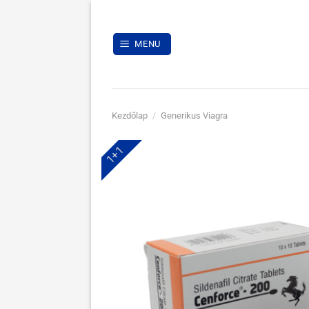
Skip
to
content
MENU
Kezdőlap
/
Generikus Viagra
1+1