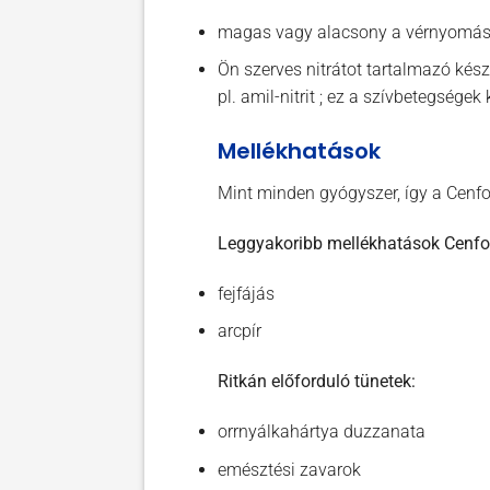
magas vagy alacsony a vérnyomá
Ön szerves nitrátot tartalmazó ké
pl. amil-nitrit ; ez a szívbetegsége
Mellékhatások
Mint minden gyógyszer, így a Cenfo
Leggyakoribb mellékhatások Cenfo
fejfájás
arcpír
Ritkán előforduló tünetek:
orrnyálkahártya duzzanata
emésztési zavarok