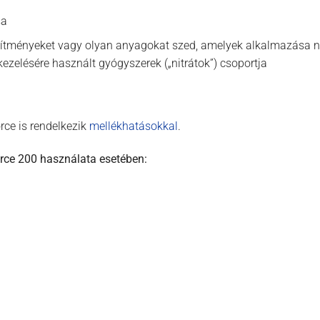
sa
szítményeket vagy olyan anyagokat szed, amelyek alkalmazása n
k kezelésére használt gyógyszerek („nitrátok”) csoportja
rce is rendelkezik
mellékhatásokkal
.
rce 200 használata esetében: