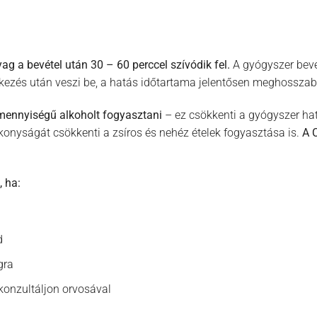
g a bevétel után 30 – 60 perccel szívódik fel.
A gyógyszer bev
tkezés után veszi be, a hatás időtartama jelentősen meghossza
 mennyiségű alkoholt fogyasztani
– ez csökkenti a gyógyszer hat
onyságát csökkenti a zsíros és nehéz ételek fogyasztása is.
A 
 ha:
d
gra
y konzultáljon orvosával