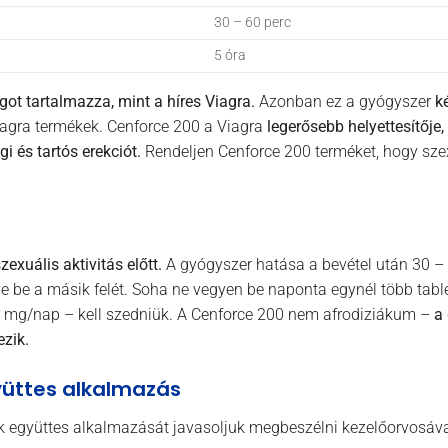
30 – 60 perc
5 óra
t tartalmazza, mint a híres Viagra.
Azonban ez a gyógyszer
k
agra termékek. Cenforce 200 a Viagra
legerősebb helyettesítője,
i és tartós erekciót.
Rendeljen Cenforce 200 terméket, hogy szexu
zexuális aktivitás előtt.
A gyógyszer hatása a bevétel után 30 – 6
e be a másik felét. Soha ne vegyen be naponta egynél több tabl
0 mg/nap – kell szedniük. A Cenforce 200 nem afrodiziákum –
a
ezik.
üttes alkalmazás
 együttes alkalmazását javasoljuk megbeszélni kezelőorvosáva