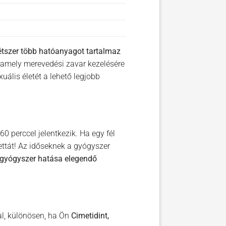
étszer több hatóanyagot tartalmaz
amely merevedési zavar kezelésére
ális életét a lehető legjobb
0 perccel jelentkezik. Ha egy fél
ettát! Az időseknek a gyógyszer
 gyógyszer hatása elegendő
l, különösen, ha Ön
Cimetidint,