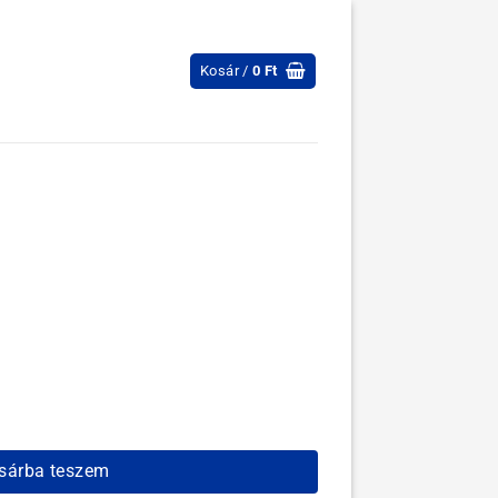
Kosár /
0
Ft
sárba teszem