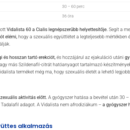
30 – 60 perc
36 óra
tott
Vidalista 60 a Cialis legnépszerűbb helyettesítője.
Segít a me
t elérni,
hogy a szexuális együttlétet a legteljesebb mértékben 
lják.
i és hosszan tartó erekciót,
és hozzájárul az ejakuláció utáni
gy
vagy más Szildenafil-citrát hatóanyagot tartalmazó készítménye
Vidalista terméket még ma, hogy szexuális életét a lehető legjo
zexuális aktivitás előtt.
A gyógyszer hatása a bevétel után 30 – 6
adalafil adagot. A Vidalista nem afrodiziákum –
a gyógyszer 
üttes alkalmazás