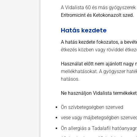
A Vidalista 60 és más gyógyszerek
Eritromicint és Ketokonazolt szed.
Hatás kezdete
A hatás kezdete fokozatos, a bevéte
étkezés közben vagy röviddel étke
Használat előtt nem ajánlott nagy
mellékhatásokat. A gyógyszer haték
hatásos.
Ne használjon Vidalista termékeket,
Ön szívbetegségben szenved
vese vagy májbetegségben szenve
Ön allergiás a Tadalafil hatóanyag