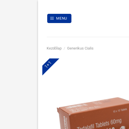
Skip
to
content
MENU
Kezdőlap
/
Generikus Cialis
1+1