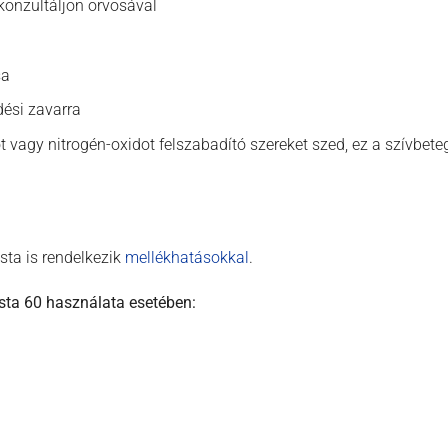
y konzultáljon orvosával
sa
ési zavarra
t vagy nitrogén-oxidot felszabadító szereket szed, ez a szívbet
sta is rendelkezik
mellékhatásokkal
.
sta 60 használata esetében: