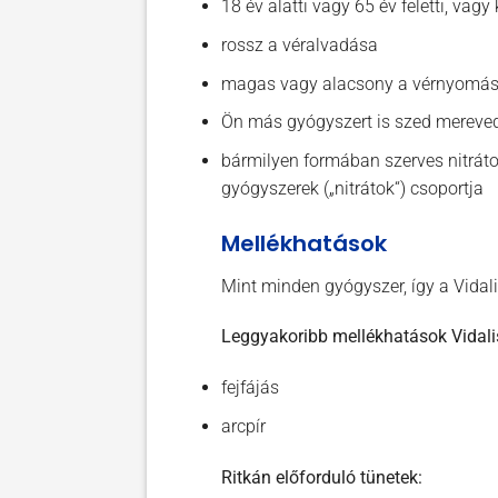
18 év alatti vagy 65 év feletti, vag
rossz a véralvadása
magas vagy alacsony a vérnyomá
Ön más gyógyszert is szed mereved
bármilyen formában szerves nitráto
gyógyszerek („nitrátok“) csoportja
Mellékhatások
Mint minden gyógyszer, így a Vidali
Leggyakoribb mellékhatások Vidali
fejfájás
arcpír
Ritkán előforduló tünetek: