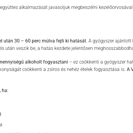
 együttes alkalmazását javasoljuk megbeszélni kezelőorvosával
l után 30 – 60 perc múlva fejti ki hatását.
A gyógyszer ajánlott
zés után veszik be, a hatás kezdete jelentősen meghosszabbodha
 mennyiségű alkoholt fogyasztani
– ez csökkenti a gyógyszer hat
onyságát csökkenti a zsíros és nehéz ételek fogyasztása is.
A V
 ha:
d
ra