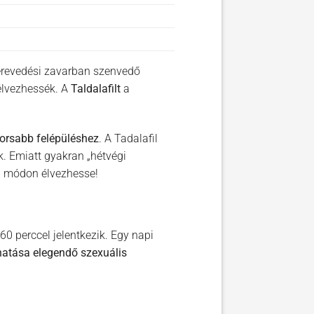
revedési zavarban szenvedő
élvezhessék. A
Taldalafilt
a
orsabb felépüléshez
. A Tadalafil
k. Emiatt gyakran „hétvégi
bb módon élvezhesse!
0 perccel jelentkezik. Egy napi
hatása elegendő szexuális